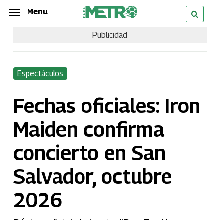
Skip
Menu
Menu
to
Publicidad
main
content
Espectáculos
Fechas oficiales: Iron
Maiden confirma
concierto en San
Salvador, octubre
2026