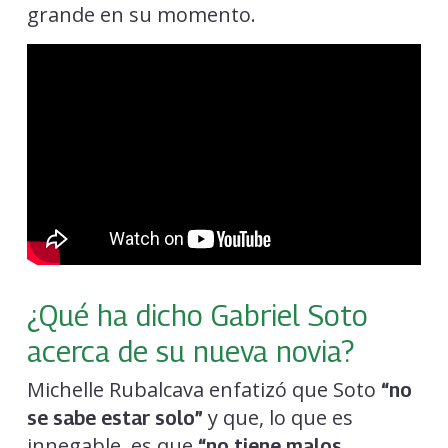
grande en su momento.
¿Qué ha dicho Gabriel Soto
acerca de su nueva novia?
Michelle Rubalcava enfatizó que Soto
“no
y que, lo que es
se sabe estar solo”
innegable, es que
“no tiene malos