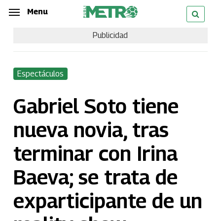
Skip
Menu
Menu
to
Publicidad
main
content
Espectáculos
Gabriel Soto tiene
nueva novia, tras
terminar con Irina
Baeva; se trata de
exparticipante de un