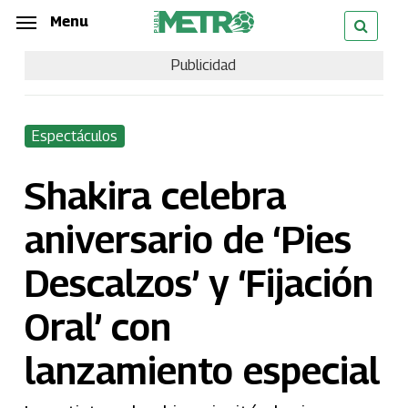
Skip
Menu
Menu
to
Publicidad
main
content
Espectáculos
Shakira celebra
aniversario de ‘Pies
Descalzos’ y ‘Fijación
Oral’ con
lanzamiento especial