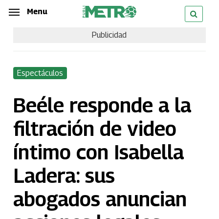
Skip
Menu
Menu
to
Publicidad
main
content
Espectáculos
Beéle responde a la
filtración de video
íntimo con Isabella
Ladera: sus
abogados anuncian