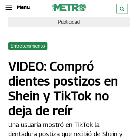
Skip
Menu
Menu
to
Publicidad
main
content
Entretenimiento
VIDEO: Compró
dientes postizos en
Shein y TikTok no
deja de reír
Una usuaria mostró en TikTok la
dentadura postiza que recibió de Shein y