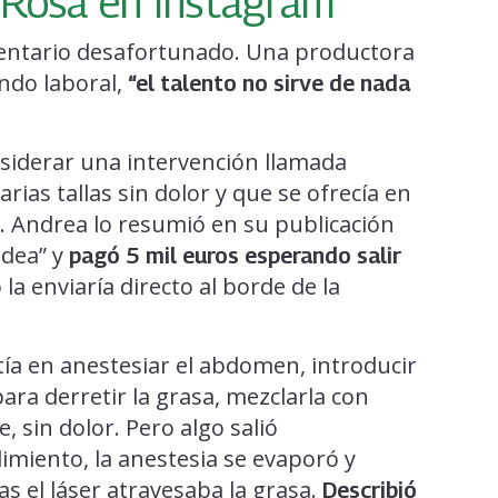
 Rosa en Instagram
mentario desafortunado. Una productora
undo laboral,
“el talento no sirve de nada
nsiderar una intervención llamada
rias tallas sin dolor y que se ofrecía en
la. Andrea lo resumió en su publicación
idea” y
pagó 5 mil euros esperando salir
la enviaría directo al borde de la
tía en anestesiar el abdomen, introducir
para derretir la grasa, mezclarla con
 sin dolor. Pero algo salió
imiento, la anestesia se evaporó y
 el láser atravesaba la grasa.
Describió