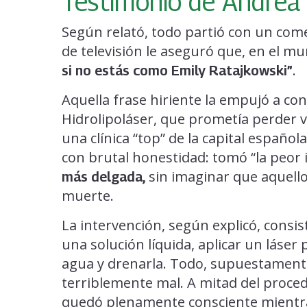
Testimonio de Andrea
Según relató, todo partió con un co
de televisión le aseguró que, en el m
.
si no estás como Emily Ratajkowski”
Aquella frase hiriente la empujó a co
Hidrolipoláser, que prometía perder va
una clínica “top” de la capital españo
con brutal honestidad: tomó “la peor 
sin imaginar que aquello 
más delgada,
muerte.
La intervención, según explicó, consis
una solución líquida, aplicar un láser 
agua y drenarla. Todo, supuestamente,
terriblemente mal. A mitad del proced
quedó plenamente consciente mientras