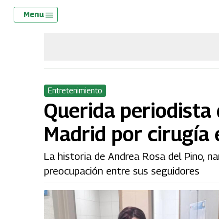
Skip
Menu
Menu
to
main
content
Entretenimiento
Querida periodista
Madrid por cirugía 
La historia de Andrea Rosa del Pino, n
preocupación entre sus seguidores