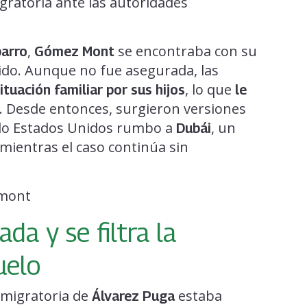
igratoria ante las autoridades
,
se encontraba con su
parro
Gómez Mont
do. Aunque no fue asegurada, las
, lo que
ituación familiar por sus hijos
le
. Desde entonces, surgieron versiones
do Estados Unidos rumbo a
, un
Dubái
mientras el caso continúa sin
da y se filtra la
uelo
n migratoria de
estaba
Álvarez Puga