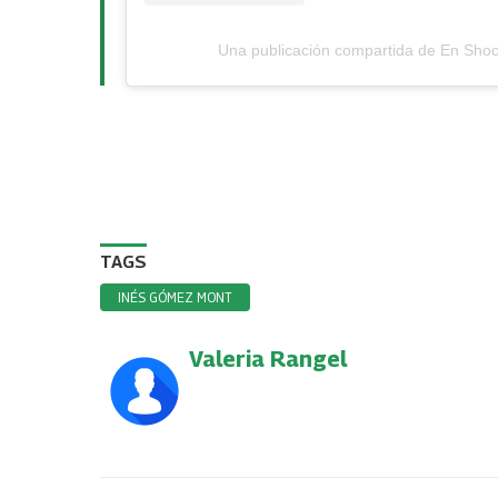
Una publicación compartida de En Shoc
TAGS
INÉS GÓMEZ MONT
Valeria Rangel