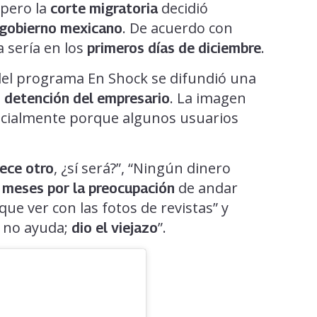
 pero la
decidió
corte migratoria
. De acuerdo con
gobierno mexicano
a sería en los
.
primeros días de diciembre
 del programa En Shock se difundió una
a
. La imagen
detención del empresario
ecialmente porque algunos usuarios
, ¿sí será?”, “Ningún dinero
ece otro
de andar
 meses por la preocupación
que ver con las fotos de revistas” y
o no ayuda;
”.
dio el viejazo