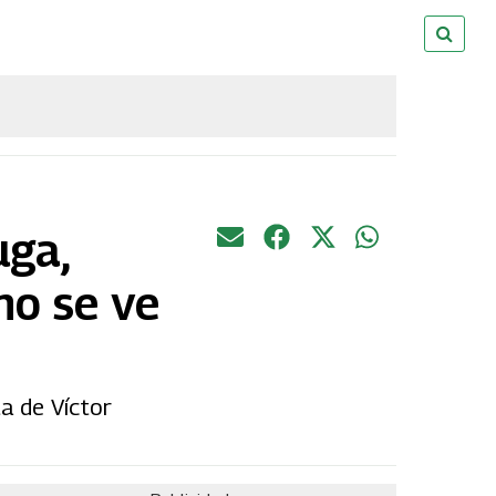
uga,
no se ve
ta de Víctor