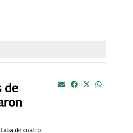
s de
taron
rataba de cuatro