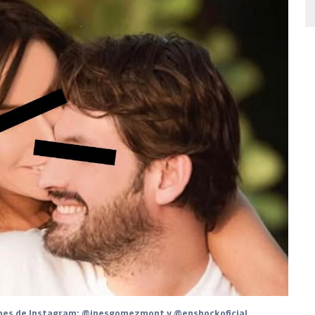
enes de Instagram: @inesgomezmont y @enshockoficial