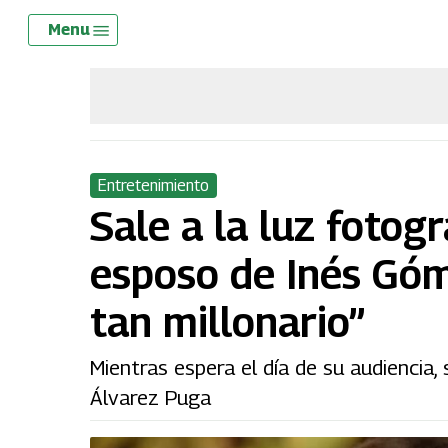
Skip
Menu
Menu
to
main
content
Entretenimiento
Sale a la luz fotog
esposo de Inés Góm
tan millonario”
Mientras espera el día de su audiencia,
Álvarez Puga