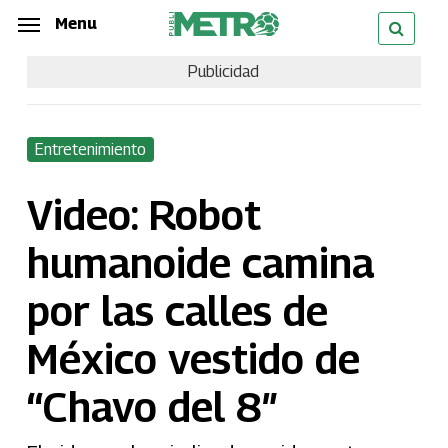
Skip
Menu
Menu
to
Publicidad
main
content
Entretenimiento
Video: Robot
humanoide camina
por las calles de
México vestido de
“Chavo del 8″