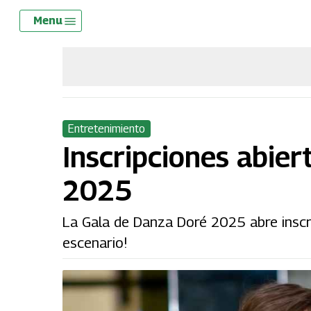
Skip
Menu
Menu
to
main
content
Entretenimiento
Inscripciones abier
2025
La Gala de Danza Doré 2025 abre inscrip
escenario!