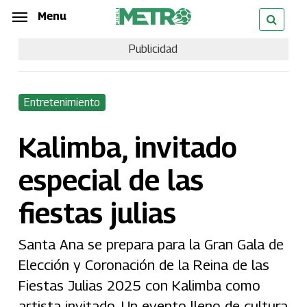
Skip
Menu
Menu
to
Publicidad
main
content
Entretenimiento
Kalimba, invitado
especial de las
fiestas julias
Santa Ana se prepara para la Gran Gala de
Elección y Coronación de la Reina de las
Fiestas Julias 2025 con Kalimba como
artista invitado. Un evento lleno de cultura