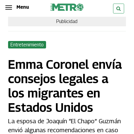
Skip
Menu
Menu
to
Publicidad
main
content
Entretenimiento
Emma Coronel envía
consejos legales a
los migrantes en
Estados Unidos
La esposa de Joaquín “El Chapo” Guzmán
envió algunas recomendaciones en caso