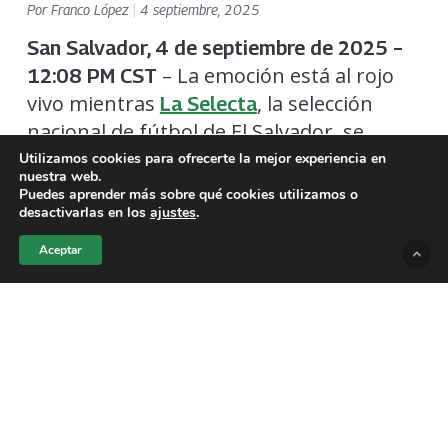
Por
Franco López
|
4 septiembre, 2025
San Salvador, 4 de septiembre de 2025 –
– La emoción está al rojo
12:08 PM CST
vivo mientras
, la selección
La Selecta
nacional de fútbol de El Salvador, se
prepara para enfrentar a
en
Guatemala
Utilizamos cookies para ofrecerte la mejor experiencia en
nuestra web.
un
de las eliminatorias de
partido crucial
Puedes aprender más sobre qué cookies utilizamos o
la CONCACAF rumbo al
. El
desactivarlas en los
ajustes
.
Mundial 2026
encuentro, programado para
las 8:00 PM
Aceptar
en el
de
CST
Estadio Cementos Progreso
Ciudad de Guatemala, promete ser un
en la tercera ronda del
duelo intenso
torneo.