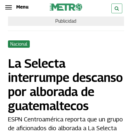
Skip
Menu
Menu
to
Publicidad
main
content
Nacional
La Selecta
interrumpe descanso
por alborada de
guatemaltecos
ESPN Centroamérica reporta que un grupo
de aficionados dio alborada a La Selecta