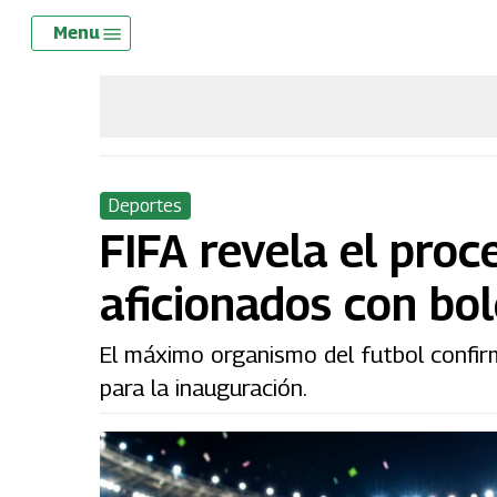
Skip
Menu
Menu
to
main
content
Deportes
FIFA revela el proc
aficionados con bo
El máximo organismo del futbol confi
para la inauguración.