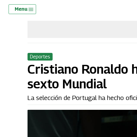
Skip
Menu
Menu
to
main
content
Deportes
Cristiano Ronaldo h
sexto Mundial
La selección de Portugal ha hecho ofici