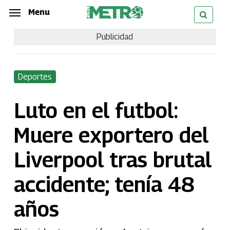
Skip
Menu
Menu
to
Publicidad
main
content
Deportes
Luto en el futbol:
Muere exportero del
Liverpool tras brutal
accidente; tenía 48
años