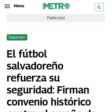
Skip
Menu
Menu
to
Publicidad
main
content
Deportes
El fútbol
salvadoreño
refuerza su
seguridad: Firman
convenio histórico