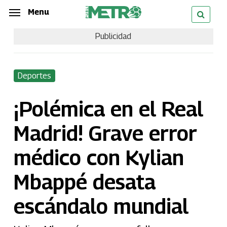
Skip
Menu
Menu
to
Publicidad
main
content
Deportes
¡Polémica en el Real
Madrid! Grave error
médico con Kylian
Mbappé desata
escándalo mundial