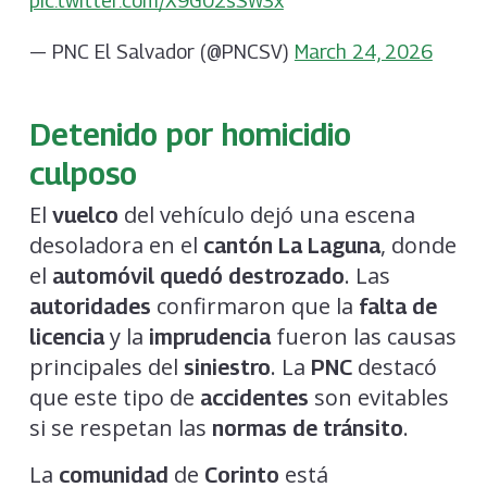
pic.twitter.com/X9G02sSW3x
— PNC El Salvador (@PNCSV)
March 24, 2026
Detenido por homicidio
culposo
El
del vehículo dejó una escena
vuelco
desoladora en el
, donde
cantón La Laguna
el
. Las
automóvil quedó destrozado
confirmaron que la
autoridades
falta de
y la
fueron las causas
licencia
imprudencia
principales del
. La
destacó
siniestro
PNC
que este tipo de
son evitables
accidentes
si se respetan las
.
normas de tránsito
La
de
está
comunidad
Corinto