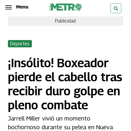
Skip
Menu
Menu
to
Publicidad
main
content
Deportes
¡Insólito! Boxeador
pierde el cabello tras
recibir duro golpe en
pleno combate
Jarrell Miller vivió un momento
bochornoso durante su pelea en Nueva