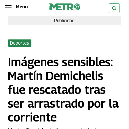
Skip
Menu
Menu
to
Publicidad
main
content
Deportes
Imágenes sensibles:
Martín Demichelis
fue rescatado tras
ser arrastrado por la
corriente