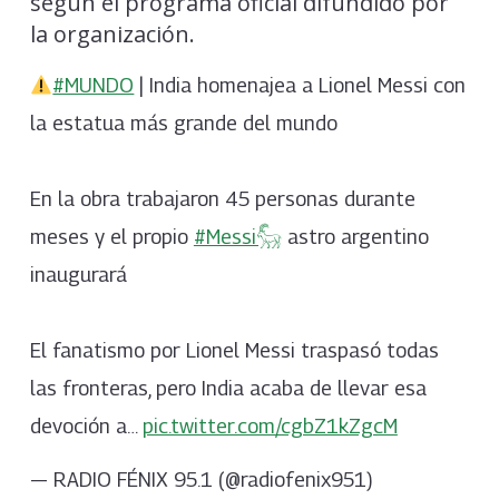
según el programa oficial difundido por
la organización.
#MUNDO
| India homenajea a Lionel Messi con
la estatua más grande del mundo
En la obra trabajaron 45 personas durante
meses y el propio
#Messi𓃵
astro argentino
inaugurará
El fanatismo por Lionel Messi traspasó todas
las fronteras, pero India acaba de llevar esa
devoción a…
pic.twitter.com/cgbZ1kZgcM
— RADIO FÉNIX 95.1 (@radiofenix951)