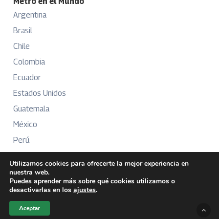
Metro en el Mundo
Argentina
Brasil
Chile
Colombia
Ecuador
Estados Unidos
Guatemala
México
Perú
Puerto Rico
Utilizamos cookies para ofrecerte la mejor experiencia en
nuestra web.
Puedes aprender más sobre qué cookies utilizamos o
desactivarlas en los
ajustes
.
Más Información
Aceptar
Sobre Nosotros