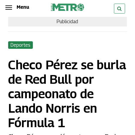
Skip
Menu
Menu
to
Publicidad
main
content
Deportes
Checo Pérez se burla
de Red Bull por
campeonato de
Lando Norris en
Fórmula 1