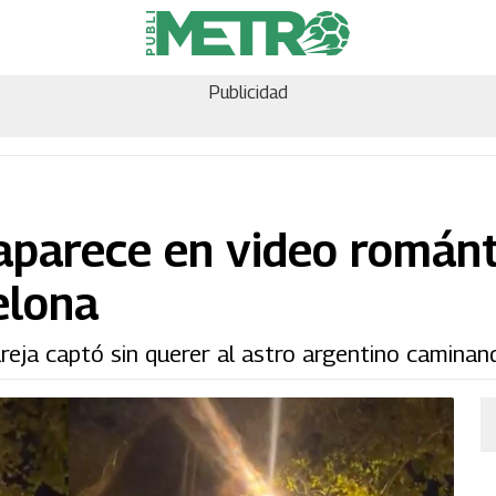
Publicidad
 aparece en video románt
elona
areja captó sin querer al astro argentino caminan