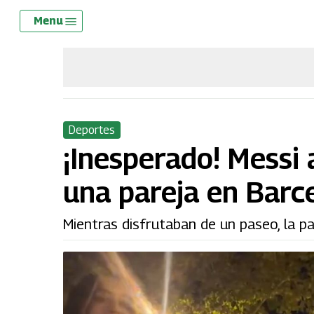
Skip
Menu
Menu
to
main
content
Deportes
¡Inesperado! Messi
una pareja en Barc
Mientras disfrutaban de un paseo, la p