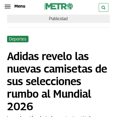
Skip
Menu
Menu
to
Publicidad
main
content
Deportes
Adidas revelo las
nuevas camisetas de
sus selecciones
rumbo al Mundial
2026