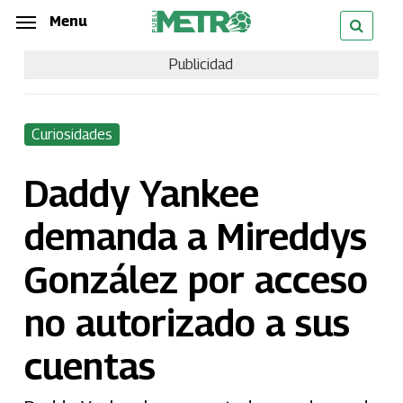
Skip
Menu
Menu
to
Publicidad
main
content
Curiosidades
Daddy Yankee
demanda a Mireddys
González por acceso
no autorizado a sus
cuentas