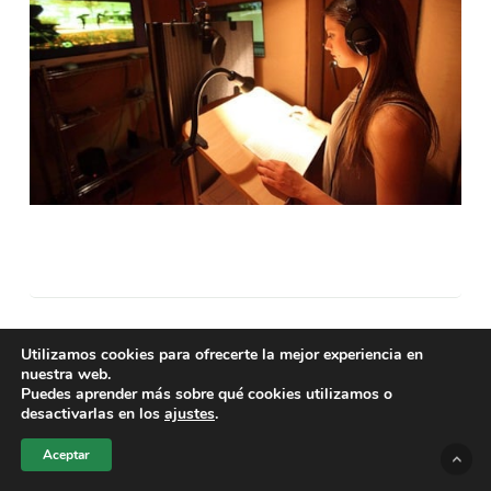
Cementos Progreso reafirma su
Utilizamos cookies para ofrecerte la mejor experiencia en
presencia en El Salvador con una
nuestra web.
Puedes aprender más sobre qué cookies utilizamos o
nueva línea de cemento y
desactivarlas en los
ajustes
.
concreto
Aceptar