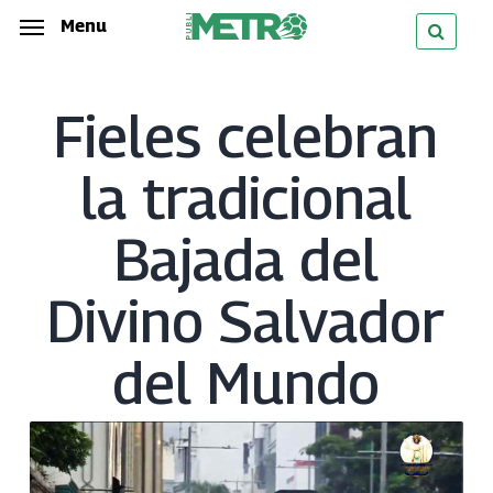
Skip
Menu
Menu
to
main
Fieles celebran
content
la tradicional
Bajada del
Divino Salvador
del Mundo