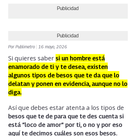
Publicidad
Publicidad
Por
Publimetro
|
16 mayo, 2026
Si quieres saber
si un
hombre
está
enamorado de ti y te desea, existen
algunos tipos de besos que te da que lo
delatan y ponen en evidencia, aunque no lo
diga.
Así que debes estar atenta a los tipos de
besos que te de para que te des cuenta si
está “loco de amor” por ti, o no y por eso
aquí te decimos cuáles son esos besos.