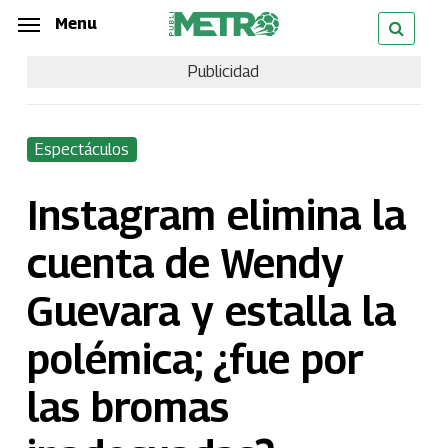
Skip
Menu
Menu
to
Publicidad
main
content
Espectáculos
Instagram elimina la
cuenta de Wendy
Guevara y estalla la
polémica; ¿fue por
las bromas